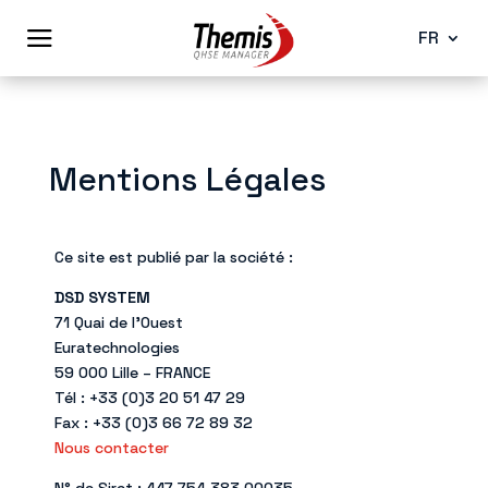
a
FR
Tout sur la mise en place de notre solution avec notre méthodologie
Consulter notre catalogue de prestations classé par secteur d’activité
Contactez nous pour obtenir une démonstration de notre produit
Consultez nos fiches de postes et déposez votre candidature
Toutes les réponses à vous questions les plus fréquemment posées
Parmi plus de 200 entreprises dans le secteur industriel et tertiaire
Toutes les réponses à vous questions les plus fréquemment posées
Gestion des relations clients
Mentions Légales
Ce site est publié par la société :
DSD SYSTEM
71 Quai de l’Ouest
Euratechnologies
59 000 Lille – FRANCE
Tél : +33 (0)3 20 51 47 29
Fax : +33 (0)3 66 72 89 32
Nous contacter